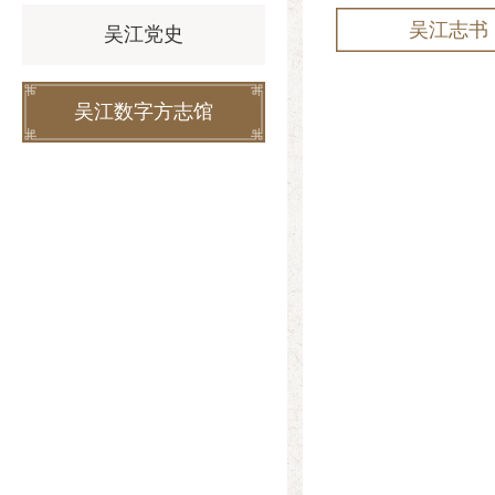
吴江志书
吴江党史
吴江数字方志馆